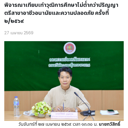
พิจารณาเทียบเท่าวุฒิการศึกษาไม่ต่ำกว่าปริญญา
ตรีสาขาอาชีวอนามัยและความปลอดภัย ครั้งที่
๒/๒๕๖๙
27 เมษายน 2569
วันจันทร์ที่ ๒๗ เมษายน ๒๕๖๙ เวลา ๑๓.๓๐ น.
นายทวีสิทธิ์