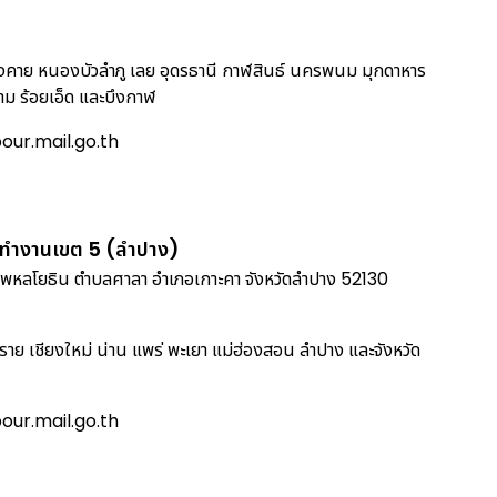
งคาย หนองบัวลำภู เลย อุดรธานี กาฬสินธ์ นครพนม มุกดาหาร
 ร้อยเอ็ด และบึงกาฬ
ur.mail.go.th
รทำงานเขต 5 (ลำปาง)
พหลโยธิน ตำบลศาลา อำเภอเกาะคา จังหวัดลำปาง 52130
งราย เชียงใหม่ น่าน แพร่ พะเยา แม่ฮ่องสอน ลำปาง และจังหวัด
ur.mail.go.th