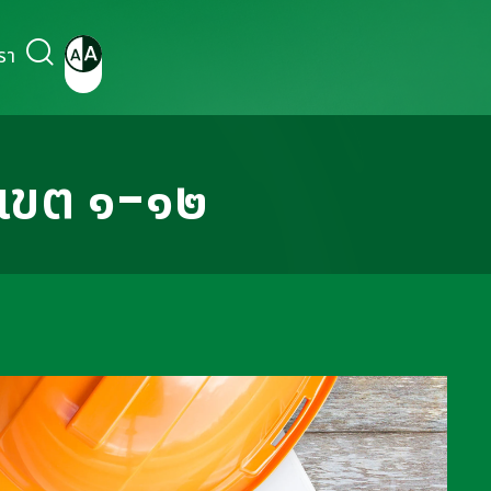
รา
เขต ๑-๑๒