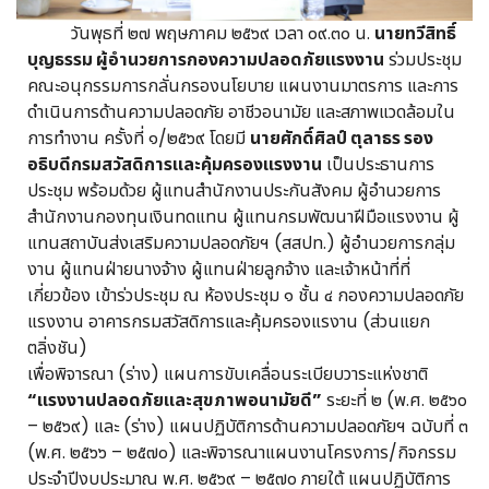
วันพุธที่ ๒๗ พฤษภาคม ๒๕๖๙ เวลา ๐๙.๓๐ น.
นายทวีสิทธิ์
บุญธรรม ผู้อำนวยการกองความปลอดภัยแรงงาน
ร่วมประชุม
คณะอนุกรรมการกลั่นกรองนโยบาย แผนงานมาตรการ และการ
ดำเนินการด้านความปลอดภัย อาชีวอนามัย และสภาพแวดล้อมใน
การทำงาน ครั้งที่ ๑/๒๕๖๙ โดยมี
นายศักดิ์ศิลป์ ตุลาธร รอง
อธิบดีกรมสวัสดิการและคุ้มครองแรงงาน
เป็นประธานการ
ประชุม พร้อมด้วย ผู้แทนสำนักงานประกันสังคม ผู้อำนวยการ
สำนักงานกองทุนเงินทดแทน ผู้แทนกรมพัฒนาฝีมือแรงงาน ผู้
แทนสถาบันส่งเสริมความปลอดภัยฯ (สสปท.) ผู้อำนวยการกลุ่ม
งาน ผู้แทนฝ่ายนางจ้าง ผู้แทนฝ่ายลูกจ้าง และเจ้าหน้าที่ที่
เกี่ยวข้อง เข้าร่วประชุม ณ ห้องประชุม ๑ ชั้น ๔ กองความปลอดภัย
แรงงาน อาคารกรมสวัสดิการและคุ้มครองแรงาน (ส่วนแยก
ตลิ่งชัน)
เพื่อพิจารณา (ร่าง) แผนการขับเคลื่อนระเบียบวาระแห่งชาติ
“แรงงานปลอดภัยและสุขภาพอนามัยดี”
ระยะที่ ๒ (พ.ศ. ๒๕๖๐
– ๒๕๖๙) และ (ร่าง) แผนปฏิบัติการด้านความปลอดภัยฯ ฉบับที่ ๓
(พ.ศ. ๒๕๖๖ – ๒๕๗๐) และพิจารณาแผนงานโครงการ/กิจกรรม
ประจำปีงบประมาณ พ.ศ. ๒๕๖๙ – ๒๕๗๐ ภายใต้ แผนปฏิบัติการ