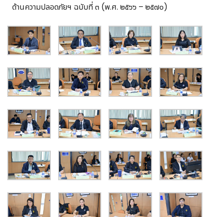
ด้านความปลอดภัยฯ ฉบับที่ ๓ (พ.ศ. ๒๕๖๖ – ๒๕๗๐)