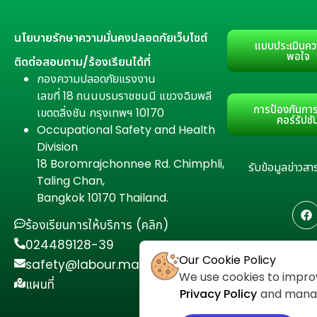
นโยบายรักษาความมั่นคงปลอดภัยเว็บไซต์
แบบประเมินคว
พอใจ
ติดต่อสอบถาม/ร้องเรียนได้ที่
กองความปลอดภัยแรงงาน
เลขที่ 18 ถนนบรมราชชนนี แขวงฉิมพลี
การป้องกันการ
เขตตลิ่งชัน กรุงเทพฯ 10170
คอร์รัปชั
Occupational Safety and Health
Division
18 Boromrajchonnee Rd. Chimphli,
รับข้อมูลข่าว
Taling Chan,
Bangkok 10170 Thailand.
ร้องเรียนการให้บริการ (คลิก)
024489128-39
Our Cookie Policy
safety@labour.mail.go.th
We use cookies to improv
แผนที่
Privacy Policy
and manage