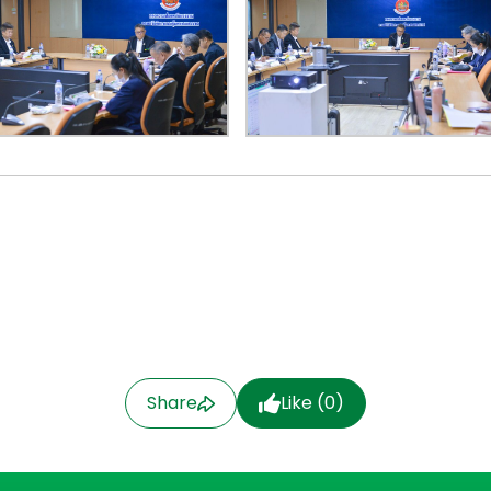
Share
Like (
0
)