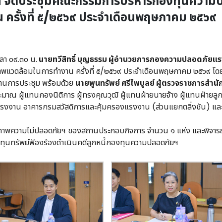
จัดประชุมคณะกรรมการบริหารกองทุนความปล
ครั้งที่ ๕/๒๕๖๙ ประจำเดือนพฤษภาคม ๒๕๖๙
า ๐๙.๓๐ น.
นายทวีสิทธิ์ บุญธรรม ผู้อำนวยการกองความปลอดภัยแ
พแวดล้อมในการทำงาน ครั้งที่ ๕/๒๕๖๙ ประจำเดือนพฤษภาคม ๒๕๖๙ โดย
านการประชุม พร้อมด้วย
นายพูนทรัพย์ ศรีไพบูลย์ ผู้ตรวจราชการสำน
ู้แทนกองนิติการ ผู้ทรงคุณวุฒิ ผู้แทนฝ่ายนายจ้าง ผู้แทนฝ่ายลูกจ้าง แ
รงงาน อาคารกรมสวัสดิการและคุ้มครองแรงงาน (ส่วนแยกตลิ่งชัน) และผ
ความไม่ปลอดภัยฯ ของสถานประกอบกิจการ จำนวน ๑ แห่ง และพิจารณา 
ณทุนทรัพย์ฟ้องร้องดำเนินคดีลูกหนี้กองทุนความปลอดภัยฯ