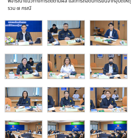
พิจารณาแนวทางการติดตามผล และการถอดบทเรียนจากอุบัติเหตุ
รวม ๗ กรณี