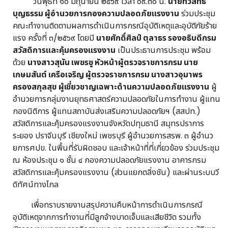
วันพุธที่ ๑๐ มิถุนายน ๒๕๖๙ เวลา ๐๙.๓๐ น.
นายทวีสิทธิ์
บุญธรรม ผู้อำนวยการกองความปลอดภัยแรงงาน
ร่วมประชุม
คณะทำงานติดตามผลการดำเนินการกรณีอุบัติเหตุและอุบัติภัยร้าย
แรง ครั้งที่ ๓/๒๕๖๙ โดยมี
นายศักดิ์ศิลป์ ตุลาธร รองอธิบดีกรม
สวัสดิการและคุ้มครองแรงงาน
เป็นประธานการประชุม พร้อม
ด้วย
นางสาวสุนัน เพชรชู หัวหน้าผู้ตรวจราชการกรม นาย
เกษมสันต์ เครือเจริญ ผู้ตรวจราชการกรม นางสาวอุมาพร
ครองสกุลสุข ผู้เชี่ยวชาญเฉพาะด้านความปลอดภัยแรงงาน
ผู้
อำนวยการกลุ่มงานยุทธศาสตร์ความปลอดภัยในการทำงาน ผู้แทน
กองนิติการ ผู้แทนสถาบันส่งเสริมความปลอดภัยฯ (สสปท.)
สวัสดิการและคุ้มครองแรงงานจังหวัดปทุมธานี สมุทรปราการ
ระยอง ปราจีนบุรี เชียงใหม่ เพชรบุรี ผู้อำนวยการสรพ. ๓ ผู้อำนว
ยการศปข. ในพื้นที่รับผิดชอบ และเจ้าหน้าที่ที่เกี่ยวข้อง ร่วมประชุม
ณ ห้องประชุม ๑ ชั้น ๔ กองความปลอดภัยแรงงาน อาคารกรม
สวัสดิการและคุ้มครองแรงงาน (ส่วนแยกตลิ่งชัน) และผ่านระบบวี
ดิทัศน์ทางไกล
เพื่อทราบรายงานสรุปความคืบหน้าการดำเนินการกรณี
อุบัติเหตุจากการทำงานที่มีลูกจ้างบาดเจ็บและเสียชีวิต รวมทั้ง