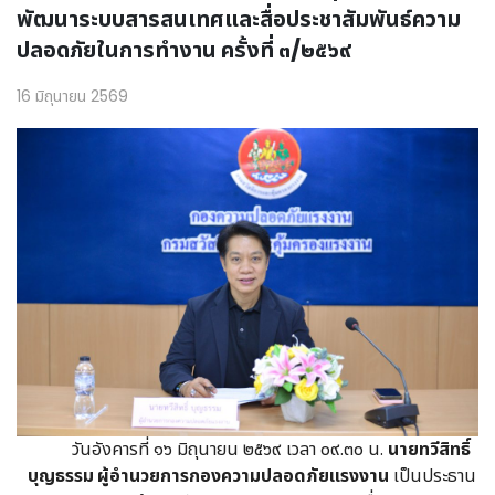
พัฒนาระบบสารสนเทศและสื่อประชาสัมพันธ์ความ
ปลอดภัยในการทำงาน ครั้งที่ ๓/๒๕๖๙
16 มิถุนายน 2569
วันอังคารที่ ๑๖ มิถุนายน ๒๕๖๙ เวลา ๐๙.๓๐ น.
นายทวีสิทธิ์
บุญธรรม ผู้อำนวยการกองความปลอดภัยแรงงาน
เป็นประธาน