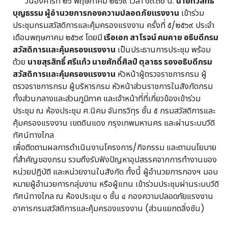
วันอังคารที่ ๒๖ พฤษภาคม ๒๕๖๙ เวลา ๑๓.๓๐ น.
นายทวีสิทธิ์
บุญธรรม ผู้อำนวยการกองความปลอดภัยแรงงาน
เข้าร่วม
ประชุมกรมสวัสดิการและคุ้มครองแรงงาน ครั้งที่ ๕/๒๕๖๙ ประจำ
เดือนพฤษภาคม ๒๕๖๙ โดยมี
เรือเอก สาโรจน์ คมคาย อธิบดีกรม
สวัสดิการและคุ้มครองแรงงาน
เป็นประธานการประชุม พร้อม
ด้วย
นายสุรสิทธิ์ ศรีแก้ว นายศักดิ์ศิลป์ ตุลาธร รองอธิบดีกรม
สวัสดิการและคุ้มครองแรงงาน
หัวหน้าผู้ตรวจราชการกรม ผู้
ตรวจราชการกรม ผู้บริหารกรม หัวหน้าส่วนราชการในสังกัดกรม
ทั้งส่วนกลางและส่วนภูมิภาค และเจ้าหน้าที่ที่เกี่ยวข้องเข้าร่วม
ประชุม ณ ห้องประชุม ศ.นิคม จันทรวิทุร ชั้น ๕ กรมสวัสดิการและ
คุ้มครองแรงงาน เขตดินแดง กรุงเทพมหานคร และผ่านระบบวีดิ
ทัศน์ทางไกล
เพื่อติดตามผลการดำเนินงานโครงการ/กิจกรรม และตามนโยบาย
ที่สำคัญของกรม รวมถึงรับฟังปัญหาอุปสรรคจากการทำงานของ
หน่วยปฏิบัติ และหน่วยงานในสังกัด ทั้งนี้ ผู้อำนวยการกองฯ มอบ
หมายผู้อำนวยการกลุ่มงาน หรือผู้แทน เข้าร่วมประชุมผ่านระบบวีดิ
ทัศน์ทางไกล ณ ห้องประชุม ๑ ชั้น ๔ กองความปลอดภัยแรงงาน
อาคารกรมสวัสดิการและคุ้มครองแรงงาน (ส่วนแยกตลิ่งชัน)