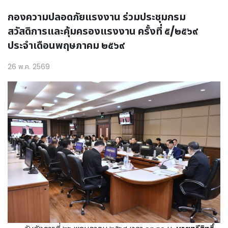
กองความปลอดภัยแรงงาน ร่วมประชุมกรม
สวัสดิการและคุ้มครองแรงงาน ครั้งที่ ๕/๒๕๖๙
ประจำเดือนพฤษภาคม ๒๕๖๙
26 พ.ค. 2569