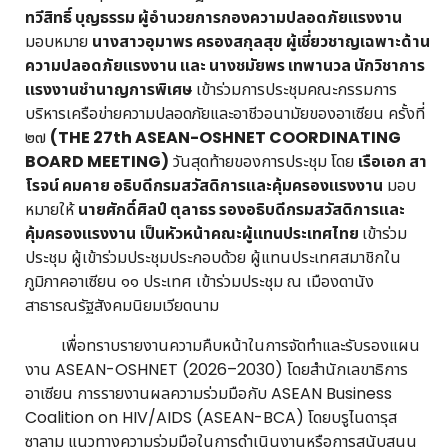
ทวีสิทธิ์ บุญธรรม ผู้อำนวยการกองความปลอดภัยแรงงาน
มอบหมาย
นางสาวอุมาพร ครองสกุลสุข ผู้เชี่ยวชาญเฉพาะด้าน
ความปลอดภัยแรงงาน และ นางชมัยพร เทพานวล นักวิชาการ
แรงงานชำนาญการพิเศษ
เข้าร่วมการประชุมคณะกรรมการ
บริหารเครือข่ายความปลอดภัยและอาชีวอนามัยของอาเซียน ครั้งที่
๒๗
(THE 27th ASEAN-OSHNET COORDINATING
BOARD MEETING)
วันสุดท้ายของการประชุม โดย
เรือเอก สา
โรจน์ คมคาย อธิบดีกรมสวัสดิการและคุ้มครองแรงงาน
มอบ
หมายให้
นายศักดิ์ศิลป์ ตุลาธร รองอธิบดีกรมสวัสดิการและ
คุ้มครองแรงงาน
เป็นหัวหน้าคณะผู้แทนประเทศไทย
เข้าร่วม
ประชุม ผู้เข้าร่วมประชุมประกอบด้วย ผู้แทนประเทศสมาชิกใน
ภูมิภาคอาเซียน ๑๑ ประเทศ เข้าร่วมประชุม ณ เมืองดานัง
สาธารณรัฐสังคมนิยมเวียดนาม
เพื่อทราบรายงานความคืบหน้าในการจัดทำและรับรองแผน
งาน ASEAN-OSHNET (2026–2030) โดยสำนักเลขาธิการ
อาเซียน การรายงานผลความร่วมมือกับ ASEAN Business
Coalition on HIV/AIDS (ASEAN-BCA) โดยบรูไนดารุส
ซาลาม แนวทางความร่วมมือในการดำเนินงานหรือการสนับสนุน