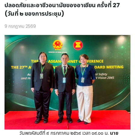
ปลอดภัยและอาชีวอนามัยของอาเซียน ครั้งที่ 27
(วันที่ ๒ ของการประชุม)
9 กรกฎาคม 2569
วันพฤหัสบดีที่ ๙ กรกฎาคม ๒๕๖๙ เวลา ๐๙.๐๐ น.
นาย