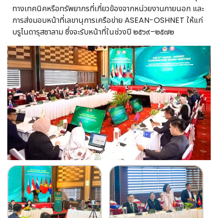
ทางเทคนิคหรือทรัพยากรที่เกี่ยวข้องจากหน่วยงานภายนอก และ
การส่งมอบหน้าที่เลขานุการเครือข่าย ASEAN-OSHNET ให้แก่
บรูไนดารุสซาลาม ซึ่งจะรับหน้าที่ในช่วงปี ๒๕๖๙–๒๕๗๒