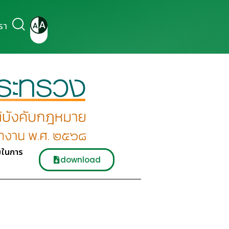
รา
มในการ
download