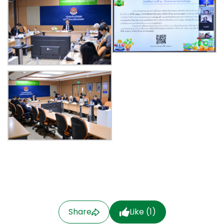
Share
Like (
1
)