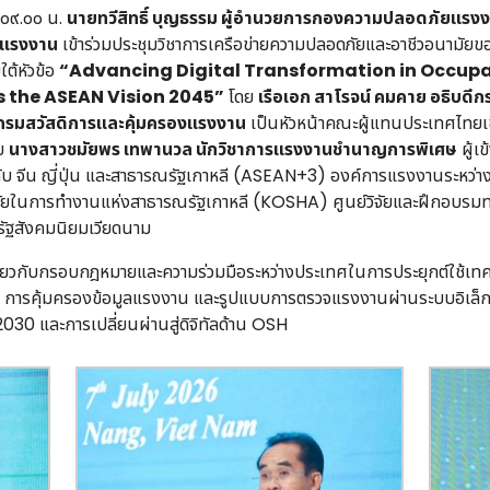
๐๙.๐๐ น.
นายทวีสิทธิ์ บุญธรรม ผู้อำนวยการกองความปลอดภัยแรง
ยแรงงาน
เข้าร่วมประชุมวิชาการเครือข่ายความปลอดภัยและอาชีวอนามัยของ
ต้หัวข้อ
“Advancing Digital Transformation in Occupa
the ASEAN Vision 2045”
โดย
เรือเอก สาโรจน์ คมคาย
อธิบดีก
ดีกรมสวัสดิการและคุ้มครองแรงงาน
เป็นหัวหน้าคณะผู้แทนประเทศไทยเข้า
วย
นางสาวชมัยพร เทพานวล นักวิชาการแรงงานชำนาญการพิเศษ
ผู้เ
มกับ จีน ญี่ปุ่น และสาธารณรัฐเกาหลี (ASEAN+3) องค์การแรงงานระห
ัยในการทำงานแห่งสาธารณรัฐเกาหลี (KOSHA) ศูนย์วิจัยและฝึกอบรมท
ัฐสังคมนิยมเวียดนาม
ี่ยวกับกรอบกฎหมายและความร่วมมือระหว่างประเทศในการประยุกต์ใช้เท
 การคุ้มครองข้อมูลแรงงาน และรูปแบบการตรวจแรงงานผ่านระบบอิเล
 และการเปลี่ยนผ่านสู่ดิจิทัลด้าน OSH