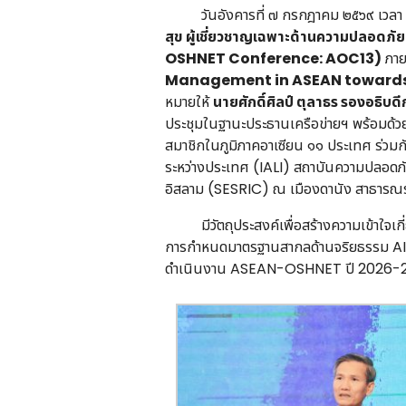
วันอังคารที่ ๗ กรกฎาคม ๒๕๖๙ เวลา 
สุข ผู้เชี่ยวชาญเฉพาะด้านความปลอดภั
OSHNET Conference: AOC13)
ภายใ
Management in ASEAN towards 
หมายให้
นายศักดิ์ศิลป์ ตุลาธร รองอธิบ
ประชุมในฐานะประธานเครือข่ายฯ พร้อมด้
สมาชิกในภูมิภาคอาเซียน ๑๑ ประเทศ ร่ว
ระหว่างประเทศ (IALI) สถาบันความปลอดภ
อิสลาม (SESRIC) ณ เมืองดานัง สาธารณร
มีวัตถุประสงค์เพื่อสร้างความเข้าใจเก
การกำหนดมาตรฐานสากลด้านจริยธรรม AI
ดำเนินงาน ASEAN-OSHNET ปี 2026-2030