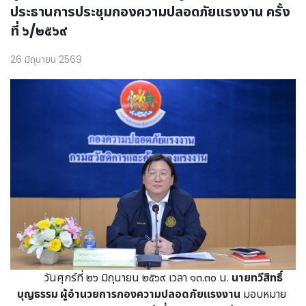
ประธานการประชุมกองความปลอดภัยแรงงาน ครั้ง
ที่ ๖/๒๕๖๙
26 มิถุนายน 2569
วันศุกร์ที่ ๒๖ มิถุนายน ๒๕๖๙ เวลา ๑๓.๓๐ น.
นายทวีสิทธิ์
บุญธรรม ผู้อำนวยการกองความปลอดภัยแรงงาน
มอบหมาย