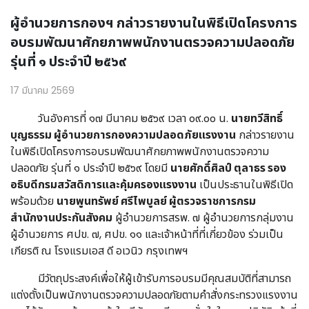
ผู้อำนวยการกองฯ กล่าวรายงานในพิธีเปิดโครงการ
อบรมพัฒนาศักยภาพพนักงานตรวจความปลอดภัย
รุ่นที่ ๑ ประจำปี ๒๕๖๙
17 มีนาคม 2569
วันอังคารที่ ๑๗ มีนาคม ๒๕๖๙ เวลา ๐๙.๐๐ น.
นายทวีสิทธิ์
บุญธรรม ผู้อำนวยการกองความปลอดภัยแรงงาน
กล่าวรายงาน
ในพิธีเปิดโครงการอบรมพัฒนาศักยภาพพนักงานตรวจความ
ปลอดภัย รุ่นที่ ๑ ประจำปี ๒๕๖๙ โดยมี
นายศักดิ์ศิลป์ ตุลาธร รอง
อธิบดีกรมสวัสดิการและคุ้มครองแรงงาน
เป็นประธานในพิธีเปิด
พร้อมด้วย
นายพูนทรัพย์ ศรีไพบูลย์ ผู้ตรวจราชการกรม
สำนักงานประกันสังคม
ผู้อำนวยการสรพ. ๗ ผู้อำนวยการกลุ่มงาน
ผู้อำนวยการ ศปข. ๗, ศปข. ๑๑ และเจ้าหน้าที่ที่เกี่ยวข้อง ร่วมเป็น
เกียรติ ณ โรงแรมเอส ดี อเวนิว กรุงเทพฯ
มีวัตถุประสงค์เพื่อให้ผู้เข้ารับการอบรมมีคุณสมบัติที่สามารถ
แต่งตั้งเป็นพนักงานตรวจความปลอดภัยตามคำสั่งกระทรวงแรงงาน