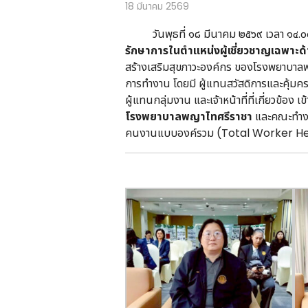
18 มีนาคม 2569
วันพุธที่ ๑๘ มีนาคม ๒๕๖๙ เวลา ๑๔.๐
รักษาการในตำแหน่งผู้เชี่ยวชาญเฉพา
สร้างเสริมสุขภาวะองค์กร ของโรงพยาบาลพ
การทำงาน โดยมี ผู้แทนสวัสดิการและคุ้มค
ผู้แทนกลุ่มงาน และเจ้าหน้าที่ที่เกี่ยวข้
โรงพยาบาลพญาไทศรีราชา
และคณะทำงาน
คนงานแบบองค์รวม (Total Worker Healt