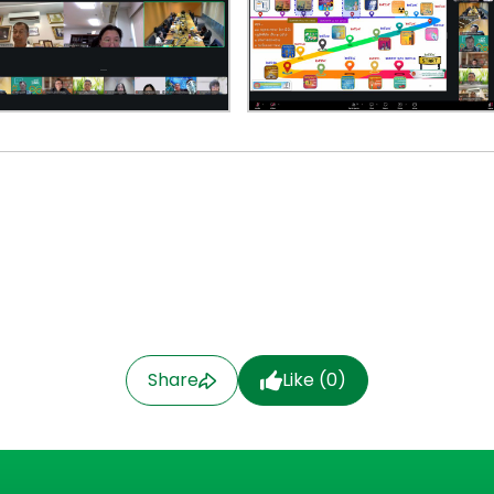
Share
Like (
0
)