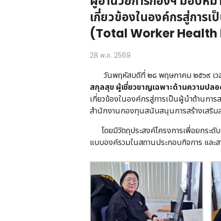
ผู้อำนวยการกองฯ มอบหมาย
เกี่ยวข้องในองค์กรสู่การ
(Total Worker Health
28 พ.ค. 2569
วันพฤหัสบดีที่ ๒๘ พฤษภาคม ๒๕๖๙ เวล
สกุลสุข ผู้เชี่ยวชาญเฉพาะด้านความปล
เกี่ยวข้องในองค์กรสู่การเป็นผู้นำด้า
สำนักงานกองทุนสนับสนุนการสร้างเสริมส
โดยมีวัตถุประสงค์โครงการเพื่อยกระดับศัก
แบบองค์รวมในสถานประกอบกิจการ และสาม