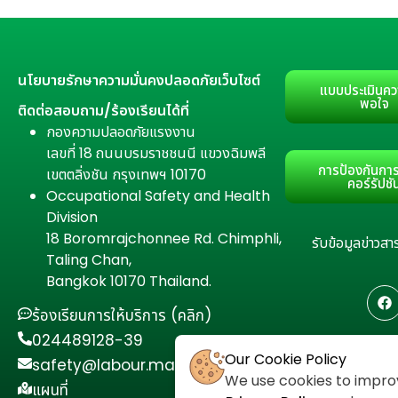
นโยบายรักษาความมั่นคงปลอดภัยเว็บไซต์
แบบประเมินคว
พอใจ
ติดต่อสอบถาม/ร้องเรียนได้ที่
กองความปลอดภัยแรงงาน
เลขที่ 18 ถนนบรมราชชนนี แขวงฉิมพลี
การป้องกันการ
เขตตลิ่งชัน กรุงเทพฯ 10170
คอร์รัปชั
Occupational Safety and Health
Division
18 Boromrajchonnee Rd. Chimphli,
รับข้อมูลข่าว
Taling Chan,
Bangkok 10170 Thailand.
ร้องเรียนการให้บริการ (คลิก)
024489128-39
Our Cookie Policy
safety@labour.mail.go.th
We use cookies to improv
แผนที่