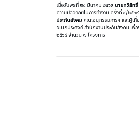
เมื่อวันพุธที่ ๒๕ มีนาคม ๒๕๖๙
นายทวีสิทธ
ความปลอดภัยไนการทำงาน ครั้งที่ ๔/๒๕๖๙
ประกันสังคม
คณะอนุกรรมการฯ และผู้เกี่ยว
อเนกประสงค์ สำนักงานประกันสังคม เพื่
๒๕๖๘ จำนวน ๗ โครงการ