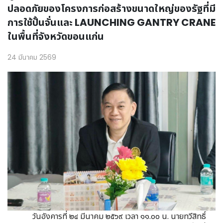
ปลอดภัยของโครงการก่อสร้างขนาดใหญ่ของรัฐที่มี
การใช้ปั้นจั่นและ LAUNCHING GANTRY CRANE
ในพื้นที่จังหวัดขอนแก่น
24 มีนาคม 2569
วันอังคารที่ ๒๔ มีนาคม ๒๕๖๙ เวลา ๑๑.๐๐ น. นายทวีสิทธิ์