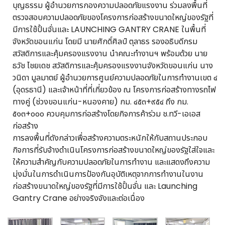
บุญธรรม ผู้อำนวยการกองความปลอดภัยแรงงาน ร่วมลงพื้นที่
ตรวจสอบความปลอดภัยของโครงการก่อสร้างขนาดใหญ่ของรัฐที่
มีการใช้ปั้นจั่นและ LAUNCHING GANTRY CRANE ในพื้นที่
จังหวัดขอนแก่น โดยมี นายศักดิ์ศิลป์ ตุลาธร รองอธิบดีกรม
สวัสดิการและคุ้มครองแรงงาน นำคณะทำงานฯ พร้อมด้วย นาย
ธวัช ไชยเดช สวัสดิการและคุ้มครองแรงงานจังหวัดขอนแก่น นาง
วนิดา มูลมาตย์ ผู้อำนวยการศูนย์ความปลอดภัยในการทำงานเขต ๔
(อุดรธานี) และเจ้าหน้าที่ที่เกี่ยวข้อง ณ โครงการก่อสร้างทางรถไฟ
ทางคู่ (ช่วงขอนแก่น-หนองคาย) กม. ๔๕๓+๙๕๔ ถึง กม.
๕๑๓+๐๐๐ ควบคุมการก่อสร้างโดยกิจการค้าร่วม ช.ทวี-เอเอส
ก่อสร้าง
การลงพื้นที่ดังกล่าวเพื่อสร้างความตระหนักให้กับสถานประกอบ
กิจการที่รับจ้างดำเนินโครงการก่อสร้างขนาดใหญ่ของรัฐใส่ใจและ
ให้ความสำคัญกับความปลอดภัยในการทำงาน และแสดงถึงความ
มุ่งมั่นในการดำเนินการป้องกันอุบัติเหตุจากการทำงานในงาน
ก่อสร้างขนาดใหญ่ของรัฐที่มีการใช้ปั้นจั่น และ Launching
Gantry Crane อย่างจริงจังและต่อเนื่อง