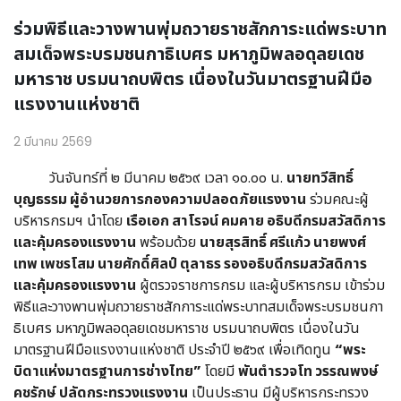
ร่วมพิธีและวางพานพุ่มถวายราชสักการะแด่พระบาท
สมเด็จพระบรมชนกาธิเบศร มหาภูมิพลอดุลยเดช
มหาราช บรมนาถบพิตร เนื่องในวันมาตรฐานฝีมือ
แรงงานแห่งชาติ
2 มีนาคม 2569
วันจันทร์ที่ ๒ มีนาคม ๒๕๖๙ เวลา ๑๐.๐๐ น.
นายทวีสิทธิ์
บุญธรรม ผู้อำนวยการกองความปลอดภัยแรงงาน
ร่วมคณะผู้
บริหารกรมฯ นำโดย
เรือเอก สาโรจน์ คมคาย อธิบดีกรมสวัสดิการ
และคุ้มครองแรงงาน
พร้อมด้วย
นายสุรสิทธิ์ ศรีแก้ว นายพงศ์
เทพ เพชรโสม นายศักดิ์ศิลป์ ตุลาธร รองอธิบดีกรมสวัสดิการ
และคุ้มครองแรงงาน
ผู้ตรวจราชการกรม และผู้บริหารกรม เข้าร่วม
พิธีและวางพานพุ่มถวายราชสักการะแด่พระบาทสมเด็จพระบรมชนกา
ธิเบศร มหาภูมิพลอดุลยเดชมหาราช บรมนาถบพิตร เนื่องในวัน
มาตรฐานฝีมือแรงงานแห่งชาติ ประจำปี ๒๕๖๙ เพื่อเทิดทูน
“พระ
บิดาแห่งมาตรฐานการช่างไทย”
โดยมี
พันตำรวจโท วรรณพงษ์
คชรักษ์ ปลัดกระทรวงแรงงาน
เป็นประธาน มีผู้บริหารกระทรวง