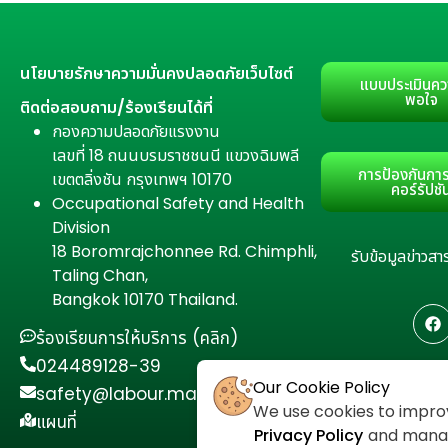
นโยบายรักษาความมั่นคงปลอดภัยเว็บไซต์
แบบประเมินคว
พอใจ
ติดต่อสอบถาม/ร้องเรียนได้ที่
กองความปลอดภัยแรงงาน
เลขที่ 18 ถนนบรมราชชนนี แขวงฉิมพลี
การป้องกันการ
เขตตลิ่งชัน กรุงเทพฯ 10170
คอร์รัปชั
Occupational Safety and Health
Division
18 Boromrajchonnee Rd. Chimphli,
รับข้อมูลข่าว
Taling Chan,
Bangkok 10170 Thailand.
ร้องเรียนการให้บริการ (คลิก)
024489128-39
Our Cookie Policy
safety@labour.mail.go.th
We use cookies to improv
แผนที่
Privacy Policy
and manage