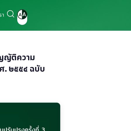
รา
ญญัติความ
ศ. ๒๕๕๔ ฉบับ