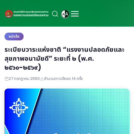
หนังสือ
ระเบียบวาระแห่งชาติ “แรงงานปลอดภัยและ
สุขภาพอนามัยดี” ระยะที่ ๒ (พ.ศ.
๒๕๖๐-๒๕๖๙)
27 กรกฎาคม 2560
จำนวนดาวน์โหลด 14 ครั้ง