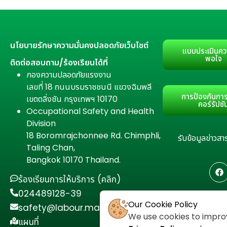
นโยบายรักษาความมั่นคงปลอดภัยเว็บไซต์
แบบประเมินคว
พอใจ
ติดต่อสอบถาม/ร้องเรียนได้ที่
กองความปลอดภัยแรงงาน
เลขที่ 18 ถนนบรมราชชนนี แขวงฉิมพลี
การป้องกันการ
เขตตลิ่งชัน กรุงเทพฯ 10170
คอร์รัปชั
Occupational Safety and Health
Division
18 Boromrajchonnee Rd. Chimphli,
รับข้อมูลข่าว
Taling Chan,
Bangkok 10170 Thailand.
ร้องเรียนการให้บริการ (คลิก)
024489128-39
Our Cookie Policy
safety@labour.mail.go.th
We use cookies to improv
แผนที่