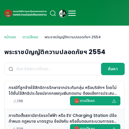
หน้าแรก
›
ดาวน์โหลด
›
พระราชบัญญัติความปลอดภัยฯ 2554
พระราชบัญญัติความปลอดภัยฯ 2554
ค้นหา
กรณีที่ลูกจ้างใช้สิทธิการรักษาจากประกันกลุ่ม หรือบริษัทฯ โดยไม่
ได้ยื่นใช้สิทธิประโยชน์จากกองทุนเงินทดแทน ต้องแจ้งการประสบ
อันตรายต่อพนักงานตรวจความปลอดภัย ตามมาตรา 34 (3) แห่ง
196
ดาวน์โหลด
PDF
พระราชบัญญัติความปลอดภัยฯ พ.ศ. 2554 หรือไม่
การติดตั้งสถานีชาร์จรถไฟฟ้า หรือ EV Charging Station มีข้อ
กำหนด กฎหมาย มาตรฐาน ข้อบังคับ หรือขั้นตอนกระบวนการขอ
อนุญาต ภายใต้ การกำกับดูแลของกรมสวัสดิการและคุ้มครอง
328
ดาวน์โหลด