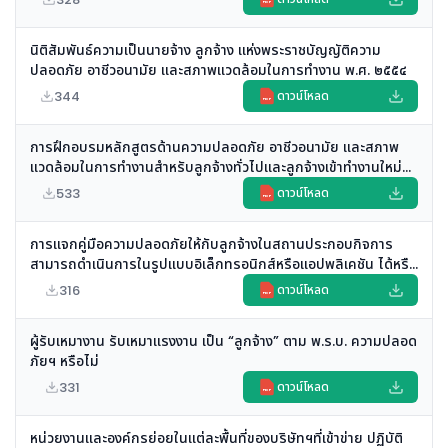
PDF
แรงงาน หรือไม่
นิติสัมพันธ์ความเป็นนายจ้าง ลูกจ้าง แห่งพระราชบัญญัติความ
ปลอดภัย อาชีวอนามัย และสภาพแวดล้อมในการทำงาน พ.ศ. ๒๕๕๔
344
ดาวน์โหลด
PDF
การฝึกอบรมหลักสูตรด้านความปลอดภัย อาชีวอนามัย และสภาพ
แวดล้อมในการทำงานสำหรับลูกจ้างทั่วไปและลูกจ้างเข้าทำงานใหม่
หรือมีการเปลี่ยนงาน โดยใช้วิธีการศึกษาด้วยตนเองด้วยสื่อ
533
ดาวน์โหลด
PDF
อิเล็กทรอนิกส์ หรือการฝึกอบรมออนไลน์ สามารถดำเนินการได้หรือ
ไม่
การแจกคู่มือความปลอดภัยให้กับลูกจ้างในสถานประกอบกิจการ
สามารถดำเนินการในรูปแบบอิเล็กทรอนิกส์หรือแอปพลิเคชัน ได้หรือ
ไม่
316
ดาวน์โหลด
PDF
ผู้รับเหมางาน รับเหมาแรงงาน เป็น “ลูกจ้าง” ตาม พ.ร.บ. ความปลอด
ภัยฯ หรือไม่
331
ดาวน์โหลด
PDF
หน่วยงานและองค์กรย่อยในแต่ละพื้นที่ของบริษัทฯที่เข้าข่าย ปฏิบัติ