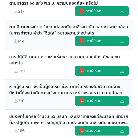
ตามมาตรา ๑๘ แห่ง พ.ร.บ. ความปลอดภัยฯ หรือไม่
217
ดาวน์โหลด
PDF
ตามนิยามของคำว่า “ความปลอดภัย อาชีวอนามัย และสภาพแวดล้อม
ในการทำงาน คำว่า “จิตใจ” หมายความว่าอย่างไร
144
ดาวน์โหลด
PDF
การปฏิบัติตามมาตรา ๑๙ แห่ง พ.ร.บ.ความปลอดภัยฯ มีขอบเขต
อย่างไร
139
ดาวน์โหลด
PDF
หากผู้รับเหมา ซึ่งเป็นผู้รับเหมาช่วงบาดเจ็บ หรือเสียชีวิต นายจ้าง
มีหน้าที่ต้องดำเนินการแจ้งตามมาตรา ๓๔ แห่ง พ.ร.บ. ความปลอด
ภัยฯ อย่างไร
210
ดาวน์โหลด
PDF
มีบริษัทในเครือ จำนวน ๑๖ บริษัท และมีสาขาของแต่ละบริษัท เข้าข่าย
ต้องปฏิบัติตามพระราชบัญญัติความปลอดภัย อาชีวอมัย และสภาพ
แวดล้อมในการทำงาน พ.ศ. ๒๕๕๔ หรือไม่
166
ดาวน์โหลด
PDF