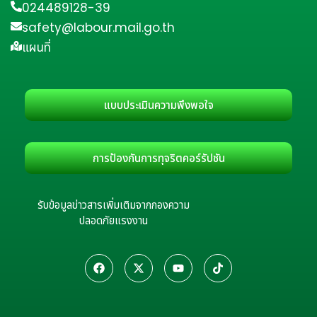
024489128-39
safety@labour.mail.go.th
แผนที่
แบบประเมินความพึงพอใจ
การป้องกันการทุจริตคอร์รัปชัน
รับข้อมูลข่าวสารเพิ่มเติมจากกองความ
ปลอดภัยแรงงาน