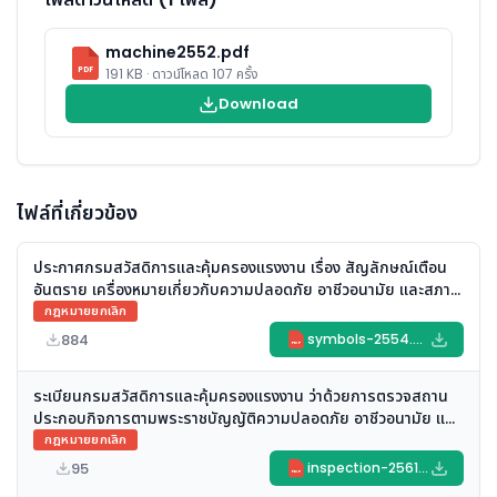
machine2552.pdf
PDF
191 KB · ดาวน์โหลด 107 ครั้ง
Download
ไฟล์ที่เกี่ยวข้อง
ประกาศกรมสวัสดิการและคุ้มครองแรงงาน เรื่อง สัญลักษณ์เตือน
อันตราย เครื่องหมายเกี่ยวกับความปลอดภัย อาชีวอนามัย และสภาพ
แวดล้อมในการทำงาน และข้อความแสดงสิทธิและหน้าที่ของนายจ้าง
กฎหมายยกเลิก
และลูกจ้าง พ.ศ. ๒๕๕๔ (ยกเลิก)
884
symbols-2554.pdf
PDF
ระเบียนกรมสวัสดิการและคุ้มครองแรงงาน ว่าด้วยการตรวจสถาน
ประกอบกิจการตามพระราชบัญญัติความปลอดภัย อาชีวอนามัย และ
สภาพแวดล้อมในการทำงาน พ.ศ. ๒๕๕๔ (พ.ศ. ๒๕๖๑) (ยกเลิก)
กฎหมายยกเลิก
95
inspection-2561.pdf
PDF