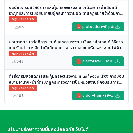
ระเบียบกรมสวัสดิการและคุ้มครองแรงงาน ว่าด้วยการดำเนินคดี
อาญาและการเปรียบเทียบผู้กระทำความผิด ตามกฎหมายว่าด้วยการ
คุ้มครองแรงงานและความปลอดภัยในการทำงาน (ฉบับที่ ๕)
กฎหมายยกเลิก
(ยกเลิก)
95
protection-61.pdf
PDF
ประกาศกรมสวัสดิการและคุ้มครองแรงงาน เรื่อง หลักเกณฑ์ วิธีการ
และเงื่อนไขการจัดทําบันทึกผลการตรวจสอบและรับรองระบบไฟฟ้า
และบริภัณฑ์ไฟฟ้า (ยกเลิก)
กฎหมายยกเลิก
547
elec241258-02.pdf
PDF
คำสั่งกรมสวัสดิการและคุ้มครองแรงงาน ที่ ๓๙/๒๕๕๙ เรื่อง การมอบ
หมายอำนาจหน้าที่ตามกฎกระทรวงการเป็นหน่วยงานฝึกอบรมการ
ดับเพลิงขั้นต้นและการเป็นหน่วยงานฝึกซ้อมดับเพลิงและฝึกซ้อม
กฎหมายยกเลิก
อพยพหนีไฟ พ.ศ. ๒๕๕๖ (ยกเลิก)
105
order-train-39-2559.pdf
PDF
นโยบายรักษาความมั่นคงปลอดภัยเว็บไซต์