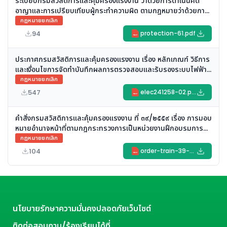
ระเบียบกรมสวัสดิการและคุ้มครองแรงงาน ว่าด้วยการดำเนินคดี
อาญาและการเปรียบเทียบผู้กระทำความผิด ตามกฎหมายว่าด้วยการ
คุ้มครองแรงงานและความปลอดภัยในการทำงาน (ฉบับที่ ๕)
กฎหมายยกเลิก
(ยกเลิก)
94
protection-61.pdf
PDF
ประกาศกรมสวัสดิการและคุ้มครองแรงงาน เรื่อง หลักเกณฑ์ วิธีการ
และเงื่อนไขการจัดทําบันทึกผลการตรวจสอบและรับรองระบบไฟฟ้า
และบริภัณฑ์ไฟฟ้า (ยกเลิก)
กฎหมายยกเลิก
547
elec241258-02.pdf
PDF
คำสั่งกรมสวัสดิการและคุ้มครองแรงงาน ที่ ๓๙/๒๕๕๙ เรื่อง การมอบ
หมายอำนาจหน้าที่ตามกฎกระทรวงการเป็นหน่วยงานฝึกอบรมการ
ดับเพลิงขั้นต้นและการเป็นหน่วยงานฝึกซ้อมดับเพลิงและฝึกซ้อม
กฎหมายยกเลิก
อพยพหนีไฟ พ.ศ. ๒๕๕๖ (ยกเลิก)
104
order-train-39-2559.pdf
PDF
นโยบายรักษาความมั่นคงปลอดภัยเว็บไซต์
ติดต่อสอบถาม/ร้องเรียนได้ที่