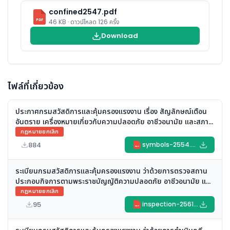
confined2547.pdf
PDF
46 KB · ดาวน์โหลด 126 ครั้ง
Download
ไฟล์ที่เกี่ยวข้อง
ประกาศกรมสวัสดิการและคุ้มครองแรงงาน เรื่อง สัญลักษณ์เตือน
อันตราย เครื่องหมายเกี่ยวกับความปลอดภัย อาชีวอนามัย และสภาพ
แวดล้อมในการทำงาน และข้อความแสดงสิทธิและหน้าที่ของนายจ้าง
กฎหมายยกเลิก
และลูกจ้าง พ.ศ. ๒๕๕๔ (ยกเลิก)
884
symbols-2554.pdf
PDF
ระเบียนกรมสวัสดิการและคุ้มครองแรงงาน ว่าด้วยการตรวจสถาน
ประกอบกิจการตามพระราชบัญญัติความปลอดภัย อาชีวอนามัย และ
สภาพแวดล้อมในการทำงาน พ.ศ. ๒๕๕๔ (พ.ศ. ๒๕๖๑) (ยกเลิก)
กฎหมายยกเลิก
95
inspection-2561.pdf
PDF