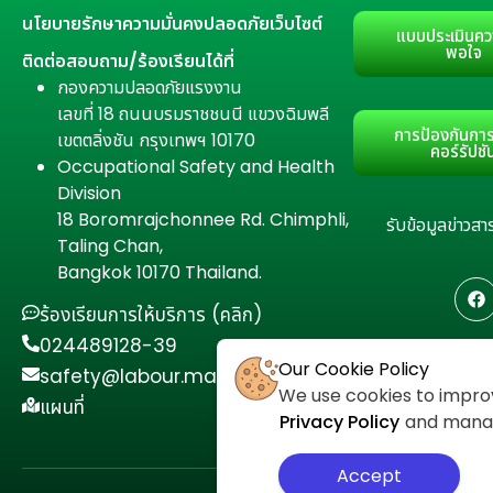
นโยบายรักษาความมั่นคงปลอดภัยเว็บไซต์
แบบประเมินคว
พอใจ
ติดต่อสอบถาม/ร้องเรียนได้ที่
กองความปลอดภัยแรงงาน
เลขที่ 18 ถนนบรมราชชนนี แขวงฉิมพลี
การป้องกันการ
เขตตลิ่งชัน กรุงเทพฯ 10170
คอร์รัปชั
Occupational Safety and Health
Division
18 Boromrajchonnee Rd. Chimphli,
รับข้อมูลข่าว
Taling Chan,
Bangkok 10170 Thailand.
ร้องเรียนการให้บริการ (คลิก)
024489128-39
Our Cookie Policy
safety@labour.mail.go.th
We use cookies to improv
แผนที่
Privacy Policy
and manage
Accept