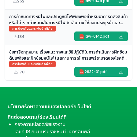
252
law-0149.pdf
PDF
การกำหนดทางหนีไฟและประตูหนีไฟเพียงพอสำหรับอาคารคลังสินค้า
หรือไม่ หากกำหนดเส้นทางหนีไฟ ๒ เส้นทาง ให้ออกประตูหน้าและ
ประตูหลังของอาคารซึ่งเปิดไว้ตลอดเวลาที่ลูกจ้างทำงาน
การป้องกันและระงับอัคคีภัย
184
law-0142.pdf
PDF
ข้อหารือกฎหมาย เรื่องแนวทางและวิธีปฏิบัติในการดำเนินการฝึกซ้อม
ดับเพลิงและฝึกซ้อมหนีไฟ ในสถานการณ์ การแพร่ระบาดของโรคติด
เชื้อไวรัสโคโรนา 2019 (COVID – 19)
การป้องกันและระงับอัคคีภัย
178
2932-01.pdf
PDF
นโยบายรักษาความมั่นคงปลอดภัยเว็บไซต์
ติดต่อสอบถาม/ร้องเรียนได้ที่
กองความปลอดภัยแรงงาน
เลขที่ 18 ถนนบรมราชชนนี แขวงฉิมพลี