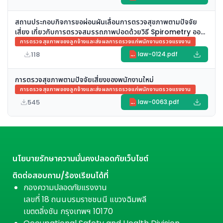
สถานประกอบกิจการขอผ่อนผันเลื่อนการตรวจสุขภาพตามปัจจัย
เสี่ยง เกี่ยวกับการตรวจสมรรถภาพปอดด้วยวิธี Spirometry ออก
ไปก่อน จากสถานการณ์การแพร่ระบาดของ (COVID-19) ได้หรือ
การตรวจสุขภาพของลูกจ้างและส่งผลการตรวจแก่พนักงานตรวจแรงงาน
ไม่…
118
law-0124.pdf
PDF
การตรวจสุขภาพตามปัจจัยเสี่ยงของพนักงานใหม่
การตรวจสุขภาพของลูกจ้างและส่งผลการตรวจแก่พนักงานตรวจแรงงาน
545
law-0063.pdf
PDF
นโยบายรักษาความมั่นคงปลอดภัยเว็บไซต์
ติดต่อสอบถาม/ร้องเรียนได้ที่
กองความปลอดภัยแรงงาน
เลขที่ 18 ถนนบรมราชชนนี แขวงฉิมพลี
เขตตลิ่งชัน กรุงเทพฯ 10170