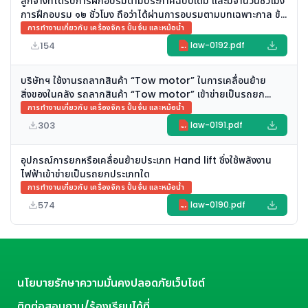
ลูกจ้างที่ได้รับการฝึกอบรมตามประกาศฉบับเดิม และมีจำนวนชั่วโมง
การฝึกอบรม ๑๒ ชั่วโมง ถือว่าได้ผ่านการอบรมตามบทเฉพาะกาล ข้อ
๑๙ แห่ง ประกาศกรมฯ เรื่อง หลักสูตรการฝึกอบรมผู้บังคับปั้นจั่น ผู้
การทำงานเกี่ยวกับ เครื่องจักร ปั้นจั่น และหม้อน้ำ
ให้สัญญาณแก่ผู้บังคับปั้นจั่น ผู้ยึดเกาะวัสดุ หรือผู้ควบคุมการใช้
154
law-0192.pdf
PDF
ปั้นจั่น และการฝึกอบรมทบทวนการทำงานเกี่ยวกับปั้นจั่น ลงวันที่ ๓
กันยายน ๒๕๖๗ หรือไม่
บริษัทฯ ใช้งานรถลากสินค้า “Tow motor” ในการเคลื่อนย้าย
สิ่งของในคลัง รถลากสินค้า “Tow motor” เข้าข่ายเป็นรถยก
ประเภทอื่น ๆ ตามที่กฎหมายกำหนดหรือไม่
การทำงานเกี่ยวกับ เครื่องจักร ปั้นจั่น และหม้อน้ำ
303
law-0191.pdf
PDF
อุปกรณ์การยกหรือเคลื่อนย้ายประเภท Hand lift ซึ่งใช้พลังงาน
ไฟฟ้าเข้าข่ายเป็นรถยกประเภทใด
การทำงานเกี่ยวกับ เครื่องจักร ปั้นจั่น และหม้อน้ำ
574
law-0190.pdf
PDF
นโยบายรักษาความมั่นคงปลอดภัยเว็บไซต์
ติดต่อสอบถาม/ร้องเรียนได้ที่