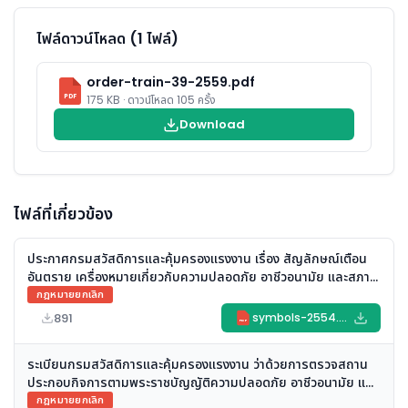
ไฟล์ดาวน์โหลด (1 ไฟล์)
order-train-39-2559.pdf
PDF
175 KB · ดาวน์โหลด 105 ครั้ง
Download
ไฟล์ที่เกี่ยวข้อง
ประกาศกรมสวัสดิการและคุ้มครองแรงงาน เรื่อง สัญลักษณ์เตือน
อันตราย เครื่องหมายเกี่ยวกับความปลอดภัย อาชีวอนามัย และสภาพ
แวดล้อมในการทำงาน และข้อความแสดงสิทธิและหน้าที่ของนายจ้าง
กฎหมายยกเลิก
และลูกจ้าง พ.ศ. ๒๕๕๔ (ยกเลิก)
891
symbols-2554.pdf
PDF
ระเบียนกรมสวัสดิการและคุ้มครองแรงงาน ว่าด้วยการตรวจสถาน
ประกอบกิจการตามพระราชบัญญัติความปลอดภัย อาชีวอนามัย และ
สภาพแวดล้อมในการทำงาน พ.ศ. ๒๕๕๔ (พ.ศ. ๒๕๖๑) (ยกเลิก)
กฎหมายยกเลิก