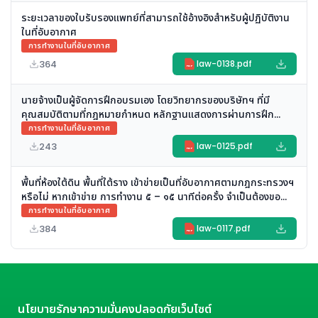
ระยะเวลาของใบรับรองแพทย์ที่สามารถใช้อ้างอิงสำหรับผู้ปฏิบัติงาน
ในที่อับอากาศ
การทำงานในที่อับอากาศ
364
law-0138.pdf
PDF
นายจ้างเป็นผู้จัดการฝึกอบรมเอง โดยวิทยากรของบริษัทฯ ที่มี
คุณสมบัติตามที่กฎหมายกำหนด หลักฐานแสดงการผ่านการฝึก
อบรมนั้นจะสามารถนำไปใช้ในการทำงาน ให้กับบริษัท A ได้หรือไม่
การทำงานในที่อับอากาศ
243
law-0125.pdf
PDF
พื้นที่ห้องใต้ดิน พื้นที่ใต้ราง เข้าข่ายเป็นที่อับอากาศตามกฎกระทรวงฯ
หรือไม่ หากเข้าข่าย การทำงาน ๕ – ๑๕ นาทีต่อครั้ง จำเป็นต้องขอ
อนุญาตหรือไม่
การทำงานในที่อับอากาศ
384
law-0117.pdf
PDF
นโยบายรักษาความมั่นคงปลอดภัยเว็บไซต์