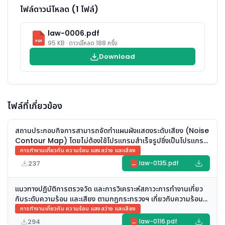
ไฟล์ดาวน์โหลด (1 ไฟล์)
law-0006.pdf
PDF
95 KB · ดาวน์โหลด 188 ครั้ง
Download
ไฟล์ที่เกี่ยวข้อง
สถานประกอบกิจการสามารถจัดทำแผนผังแสดงระดับเสียง (Noise
Contour Map) โดยไม่ต้องใช้โปรแกรมสำเร็จรูปซึ่งเป็นโปรแกรม
จำลองทางคณิตศาสตร์ที่มีลิขสิทธิ์และราคาค่อนข้างสูง ได้หรือไม่
การทำงานเกี่ยวกับ ความร้อน แสงสว่าง และเสียง
237
law-0135.pdf
PDF
แนวทางปฏิบัติการตรวจวัด และการวิเคราะห์สภาวะการทำงานเกี่ยว
กับระดับความร้อน และเสียง ตามกฎกระทรวงฯ เกี่ยวกับความร้อน
แสงสว่าง และเสียง พ.ศ. 2559
การทำงานเกี่ยวกับ ความร้อน แสงสว่าง และเสียง
294
law-0116.pdf
PDF