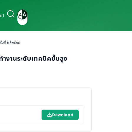
รา
้งที่ ๒/๒๕๖๘
ำงานระดับเทคนิคขั้นสูง
Download