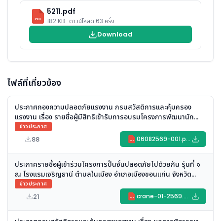
5211.pdf
PDF
182 KB · ดาวน์โหลด 63 ครั้ง
Download
ไฟล์ที่เกี่ยวข้อง
ประกาศกองความปลอดภัยแรงงาน กรมสวัสดิการและคุ้มครอง
แรงงาน เรื่อง รายชื่อผู้มีสิทธิเข้ารับการอบรมโครงการพัฒนานัก
บริหารความปลอดภัยขั้นสูง ประจำปี ๒๕๖๙
ข่าวประกาศ
88
06082569-001.pdf
PDF
ประกาศรายชื่อผู้เข้าร่วมโครงการปั้นจั่นปลอดภัยไปด้วยกัน รุ่นที่ ๑
ณ โรงแรมเจริญธานี ตำบลในเมือง อำเภอเมืองขอนแก่น จังหวัด
ขอนแก่น
ข่าวประกาศ
21
crane-01-2569.pdf
PDF