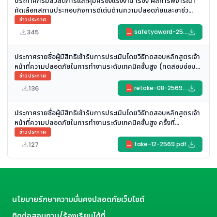
ประกาศกรมสวัสดิการและคุ้มครองแรงงาน เรื่อง ผลการพิจารณา
คัดเลือกสถานประกอบกิจการดีเด่นด้านความปลอดภัยและอาชีว
อนามัย (Safety Award)
ข่าวประกาศ
ประจำปี พ.ศ. ๒๕๖๙ (ประกาศวันที่ ๕ สิงหาคม ๒๕๖๙)
345
safetyaward-2569.pdf
PDF
ประกาศรายชื่อผู้มีสิทธิเข้ารับการประเมินโดยวิธีทดสอบหลักสูตรเจ้า
หน้าที่ความปลอดภัยในการทำงานระดับเทคนิคขั้นสูง (ทดสอบซ่อม)
ครั้งที่ ๘/๒๕๖๙
ข่าวประกาศ
(ประกาศวันที่ ๒๗ กรกฎาคม ๒๕๖๙)
136
retake-08-2569.pdf
PDF
ประกาศรายชื่อผู้มีสิทธิเข้ารับการประเมินโดยวิธีทดสอบหลักสูตรเจ้า
หน้าที่ความปลอดภัยในการทำงานระดับเทคนิคขั้นสูง ครั้งที่
๑๒/๒๕๖๙
ข่าวประกาศ
(ประกาศวันที่ ๒๗ กรกฎาคม ๒๕๖๙)
127
take-12-2569.pdf
PDF
นโยบายรักษาความมั่นคงปลอดภัยเว็บไซต์
ติดต่อสอบถาม/ร้องเรียนได้ที่