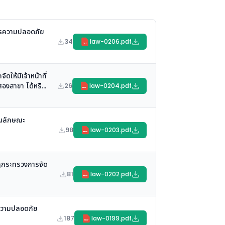
การความปลอดภัย
34
law-0206.pdf
PDF
ห้มีเจ้าหน้าที่
สองสาขา ได้หรือ
26
law-0204.pdf
PDF
ในลักษณะ
98
law-0203.pdf
PDF
กฎกระทรวงการจัด
81
law-0202.pdf
PDF
นความปลอดภัย
187
law-0199.pdf
PDF