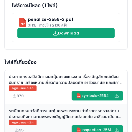
ไฟล์ดาวน์โหลด (1 ไฟล์)
penalize-2558-2.pdf
PDF
31 KB · ดาวน์โหลด 136 ครั้ง
Download
ไฟล์ที่เกี่ยวข้อง
ประกาศกรมสวัสดิการและคุ้มครองแรงงาน เรื่อง สัญลักษณ์เตือน
อันตราย เครื่องหมายเกี่ยวกับความปลอดภัย อาชีวอนามัย และสภาพ
แวดล้อมในการทำงาน และข้อความแสดงสิทธิและหน้าที่ของนายจ้าง
กฎหมายยกเลิก
และลูกจ้าง พ.ศ. ๒๕๕๔ (ยกเลิก)
879
symbols-2554.pdf
PDF
ระเบียนกรมสวัสดิการและคุ้มครองแรงงาน ว่าด้วยการตรวจสถาน
ประกอบกิจการตามพระราชบัญญัติความปลอดภัย อาชีวอนามัย และ
สภาพแวดล้อมในการทำงาน พ.ศ. ๒๕๕๔ (พ.ศ. ๒๕๖๑) (ยกเลิก)
กฎหมายยกเลิก
95
inspection-2561.pdf
PDF