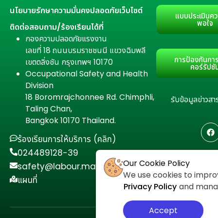
นโยบายรักษาความมั่นคงปลอดภัยเว็บไซต์
แบบประเมินคว
พอใจ
ติดต่อสอบถาม/ร้องเรียนได้ที่
กองความปลอดภัยแรงงาน
เลขที่ 18 ถนนบรมราชชนนี แขวงฉิมพลี
การป้องกันการ
เขตตลิ่งชัน กรุงเทพฯ 10170
คอร์รัปชั
Occupational Safety and Health
Division
18 Boromrajchonnee Rd. Chimphli,
รับข้อมูลข่าว
Taling Chan,
Bangkok 10170 Thailand.
ร้องเรียนการให้บริการ (คลิก)
024489128-39
Our Cookie Policy
safety@labour.mail.go.th
We use cookies to improv
แผนที่
Privacy Policy
and manage
Accept