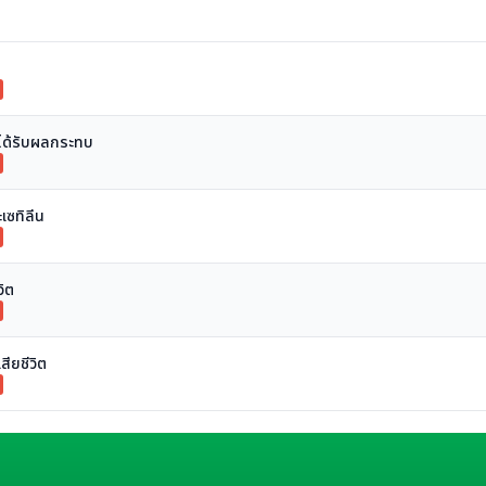
ได้รับผลกระทบ
เซทิลีน
วิต
สียชีวิต