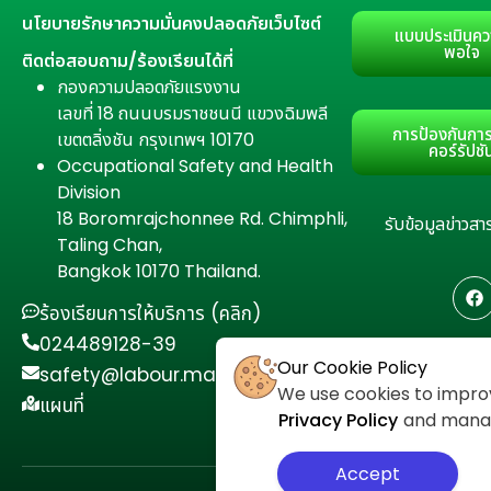
นโยบายรักษาความมั่นคงปลอดภัยเว็บไซต์
แบบประเมินคว
พอใจ
ติดต่อสอบถาม/ร้องเรียนได้ที่
กองความปลอดภัยแรงงาน
เลขที่ 18 ถนนบรมราชชนนี แขวงฉิมพลี
การป้องกันการ
เขตตลิ่งชัน กรุงเทพฯ 10170
คอร์รัปชั
Occupational Safety and Health
Division
18 Boromrajchonnee Rd. Chimphli,
รับข้อมูลข่าว
Taling Chan,
Bangkok 10170 Thailand.
ร้องเรียนการให้บริการ (คลิก)
024489128-39
Our Cookie Policy
safety@labour.mail.go.th
We use cookies to improv
แผนที่
Privacy Policy
and manage
Accept