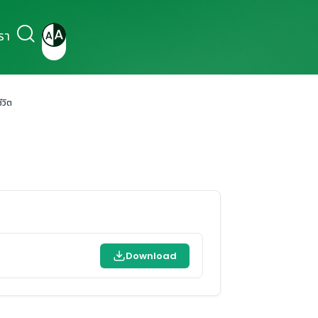
รา
ีวิต
Download