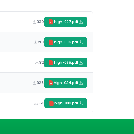
330
high-037.pdf
PDF
281
high-036.pdf
PDF
82
high-035.pdf
PDF
925
high-034.pdf
PDF
153
high-033.pdf
PDF