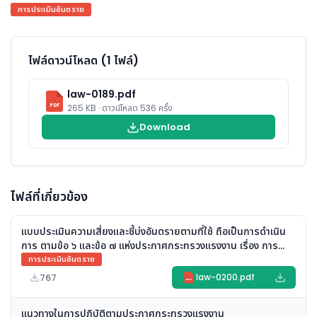
การประเมินอันตราย
ไฟล์ดาวน์โหลด (1 ไฟล์)
law-0189.pdf
PDF
265 KB · ดาวน์โหลด 536 ครั้ง
Download
ไฟล์ที่เกี่ยวข้อง
แบบประเมินความเสี่ยงและชี้บ่งอันตรายตามที่ใช้ ถือเป็นการดำเนิน
การ ตามข้อ ๖ และข้อ ๗ แห่งประกาศกระทรวงแรงงาน เรื่อง การ
ประเมินอันตราย การศึกษาผลกระทบของสภาพแวดล้อมในการ
การประเมินอันตราย
ทำงาน และการจัดทำแผนควบคุมดูแลลูกจ้างและสถานประกอบ
767
law-0200.pdf
PDF
กิจการ ประกาศ ณ วันที่ ๑๔ พฤศจิกายน พ.ศ. ๒๕๖๗ ได้หรือไม่
แนวทางในการปฏิบัติตามประกาศกระทรวงแรงงาน