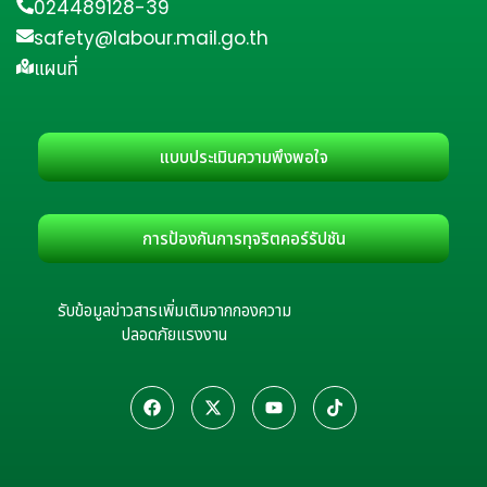
024489128-39
safety@labour.mail.go.th
แผนที่
แบบประเมินความพึงพอใจ
การป้องกันการทุจริตคอร์รัปชัน
รับข้อมูลข่าวสารเพิ่มเติมจากกองความ
ปลอดภัยแรงงาน