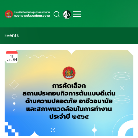
Events
11
ม.ค. 64