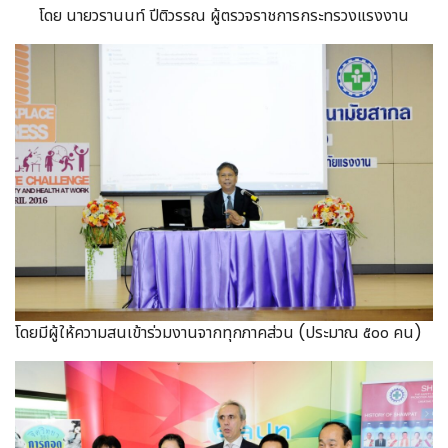
โดย นายวรานนท์ ปีติวรรณ ผู้ตรวจราชการกระทรวงแรงงาน
โดยมีผู้ให้ความสนเข้าร่วมงานจากทุกภาคส่วน (ประมาณ ๕๐๐ คน)