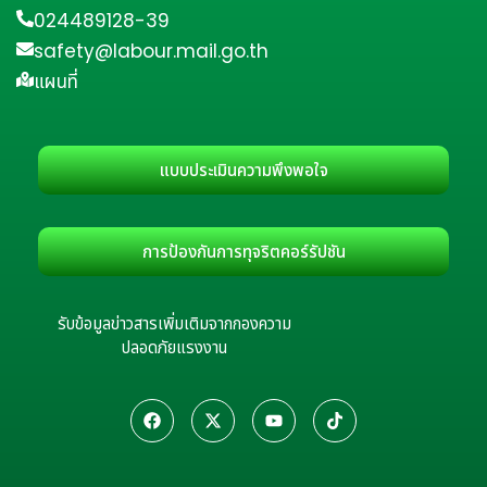
024489128-39
safety@labour.mail.go.th
แผนที่
แบบประเมินความพึงพอใจ
การป้องกันการทุจริตคอร์รัปชัน
รับข้อมูลข่าวสารเพิ่มเติมจากกองความ
ปลอดภัยแรงงาน