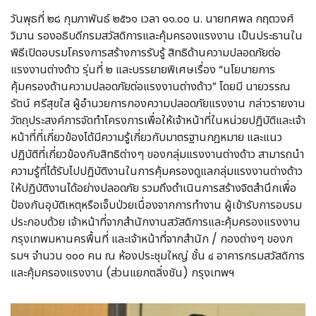
วันพุธที่ ๒๘ กุมภาพันธ์ ๒๕๖๑ เวลา ๑๑.๐๐ น.
นายทศพล กฤตวงศ์
วิมาน รองอธิบดีกรมสวัสดิการและคุ้มครองแรงงาน
เป็นประธานใน
พิธีเปิดอบรมโครงการสร้างการรับรู้ สิทธิด้านความปลอดภัยต่อ
แรงงานต่างด้าว รุ่นที่ ๒ และบรรยายพิเศษเรื่อง
“นโยบายการ
คุ้มครองด้านความปลอดภัยต่อแรงงานต่างด้าว”
โดยมี นายวรรณ
รัตน์ ศรีสุขใส ผู้อำนวยการกองความปลอดภัยแรงงาน กล่าวรายงาน
วัตถุประสงค์การจัดทำโครงการเพื่อให้เจ้าหน้าที่ในหน่วยปฏิบัติและเจ้า
หน้าที่ที่เกี่ยวข้องได้มีความรู้เกี่ยวกับมาตรฐานกฎหมาย และแนว
ปฏิบัติที่เกี่ยวข้องกับสิทธิต่างๆ ของกลุ่มแรงงานต่างด้าว สามารถนำ
ความรู้ที่ได้รับไปปฏิบัติงานในการคุ้มครองดูแลกลุ่มแรงงานต่างด้าว
ให้ปฏิบัติงานได้อย่างปลอดภัย รวมถึงดำเนินการสร้างจิตสำนึกเพื่อ
ป้องกันอุบัติเหตุหรือเจ็บป่วยเนื่องจากการทำงาน ผู้เข้ารับการอบรม
ประกอบด้วย เจ้าหน้าที่จากสำนักงานสวัสดิการและคุ้มครองแรงงาน
กรุงเทพมหานครพื้นที่ และเจ้าหน้าที่จากสำนัก / กองต่างๆ ของก
รมฯ จำนวน ๑๐๐ คน ณ ห้องประชุมใหญ่ ชั้น ๔ อาคารกรมสวัสดิการ
และคุ้มครองแรงงาน (ส่วนแยกตลิ่งชัน) กรุงเทพฯ