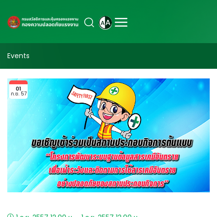
Events
01
ก.ย. 57