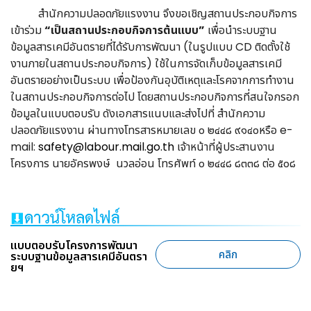
สำนักความปลอดภัยแรงงาน จึงขอเชิญสถานประกอบกิจการ
เข้าร่วม
“เป็นสถานประกอบกิจการต้นแบบ”
เพื่อนำระบบฐาน
ข้อมูลสารเคมีอันตรายที่ได้รับการพัฒนา (ในรูปแบบ CD ติดตั้งใช้
งานภายในสถานประกอบกิจการ) ใช้ในการจัดเก็บข้อมูลสารเคมี
อันตรายอย่างเป็นระบบ เพื่อป้องกันอุบัติเหตุและโรคจากการทำงาน
ในสถานประกอบกิจการต่อไป
โดยสถานประกอบกิจการที่สนใจ
กรอก
ข้อมูลในแบบตอบรับ ดังเอกสารแนบและส่งไปที่ สำนักความ
ปลอดภัยแรงงาน ผ่านทางโทรสารหมายเลข ๐ ๒๔๔๘ ๙๑๔๐หรือ e-
mail:
safety@labour.mail.go.th
เจ้าหน้าที่ผู้ประสานงาน
โครงการ นายอัครพงษ์ นวลอ่อน โทรศัพท์ ๐ ๒๔๔๘ ๘๓๓๘ ต่อ ๕๐๘
แบบตอบรับโครงการพัฒนา
คลิก
ระบบฐานข้อมูลสารเคมีอันตรา
ยฯ