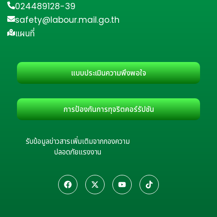
024489128-39
safety@labour.mail.go.th
แผนที่
แบบประเมินความพึงพอใจ
การป้องกันการทุจริตคอร์รัปชัน
รับข้อมูลข่าวสารเพิ่มเติมจากกองความ
ปลอดภัยแรงงาน