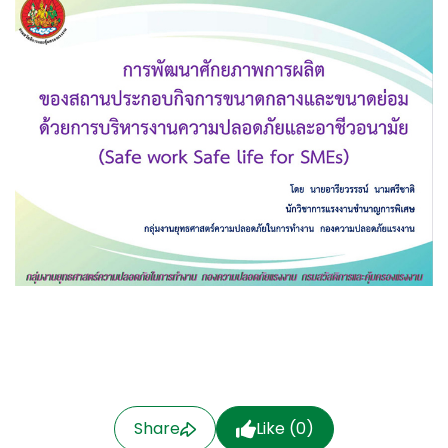
Share
Like (
0
)