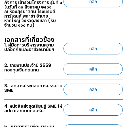
คลิก
กิจการ เข้าร่วมโครงการ รุ่นที่ ๓
ในวันที่ ๓๐ สิงหาคม ๒๕๖๑
ณ ห้องสุริยาศศิน โรงแรมลี
การ์เดนส์ พลาซ่า อำเภอ
หาดใหญ่ จังหวัดสงขลา (รับ
จำนวน ๑๐๐ คน)
เอกสารที่เกี่ยวข้อง
1. คู่มือการบริหารงานความ
คลิก
ปลอดภัยและอาชีวอนามัยฯ
2. รายงานประจำปี 2559
คลิก
กองทุนเงินทดแทน
3. เอกสารประกอบการบรรยาย
คลิก
SME
4. หนังสือส่งชุดเรียนรู้ SME ให้
คลิก
สปก และแบบตอบรับ
5. แนวทางการพัฒนาระบบ