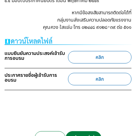
๕.๔ มอบใบประกาศนียบัตร เดือน พฤษภาคม ๒๕๕๙
หากมีข้อสงสัยสามารถติดต่อได้ที่
กลุ่มงานส่งเสริมความปลอดภัยแรงงาน
คุณควง ใสแจ่ม โทร ๐๒๔๔๘ ๙๑๒๘-๓๙ ต่อ ๕๑๑
แบบยืนยันความประสงค์เข้ารับ
คลิก
การอบรม
ประกาศรายชื่อผู้เข้ารับการ
คลิก
อบรม