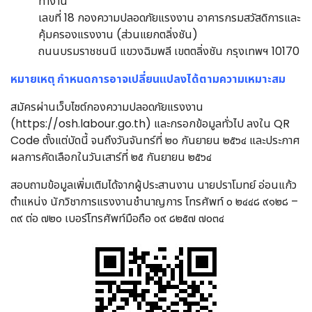
ทำงาน
เลขที่ 18 กองความปลอดภัยแรงงาน อาคารกรมสวัสดิการและ
คุ้มครองแรงงาน (ส่วนแยกตลิ่งชัน)
ถนนบรมราชชนนี แขวงฉิมพลี เขตตลิ่งชัน กรุงเทพฯ 10170
หมายเหตุ กำหนดการอาจเปลี่ยนแปลงได้ตามความเหมาะสม
สมัครผ่านเว็บไซต์กองความปลอดภัยแรงงาน
(https://osh.labour.go.th) และกรอกข้อมูลทั่วไป ลงใน QR
Code ตั้งแต่บัดนี้ จนถึงวันจันทร์ที่ ๒๐ กันยายน ๒๕๖๔ และประกาศ
ผลการคัดเลือกในวันเสาร์ที่ ๒๕ กันยายน ๒๕๖๔
สอบถามข้อมูลเพิ่มเติมได้จากผู้ประสานงาน นายปราโมทย์ อ่อนแก้ว
ตำแหน่ง นักวิชาการแรงงานชำนาญการ โทรศัพท์ ๐ ๒๔๔๘ ๙๑๒๘ –
๓๙ ต่อ ๗๒๐ เบอร์โทรศัพท์มือถือ ๐๙ ๘๒๕๗ ๗๐๓๔