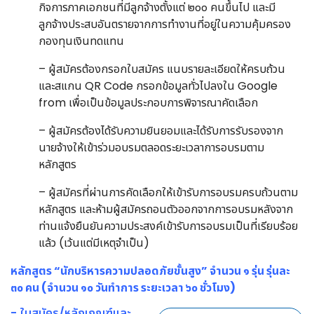
กิจการภาคเอกชนที่มีลูกจ้างตั้งแต่ ๒๐๐ คนขึ้นไป และมี
ลูกจ้างประสบอันตรายจากการทำงานที่อยู่ในความคุ้มครอง
กองทุนเงินทดแทน
– ผู้สมัครต้องกรอกใบสมัคร แนบรายละเอียดให้ครบถ้วน
และสแกน QR Code กรอกข้อมูลทั่วไปลงใน Google
from เพื่อเป็นข้อมูลประกอบการพิจารณาคัดเลือก
– ผู้สมัครต้องได้รับความยินยอมและได้รับการรับรองจาก
นายจ้างให้เข้าร่วมอบรมตลอดระยะเวลาการอบรมตาม
หลักสูตร
– ผู้สมัครที่ผ่านการคัดเลือกให้เข้ารับการอบรมครบถ้วนตาม
หลักสูตร และห้ามผู้สมัครถอนตัวออกจากการอบรมหลังจาก
ท่านแจ้งยืนยันความประสงค์เข้ารับการอบรมเป็นที่เรียบร้อย
แล้ว (เว้นแต่มีเหตุจำเป็น)
หลักสูตร “นักบริหารความปลอดภัยขั้นสูง” จำนวน ๑ รุ่น รุ่นละ
๓๐ คน (จำนวน ๑๐ วันทำการ ระยะเวลา ๖๐ ชั่วโมง)
- ใบสมัคร/หลักเกณฑ์และ