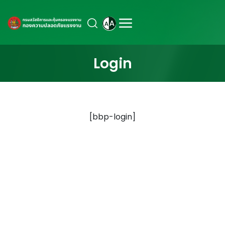
Login
[bbp-login]