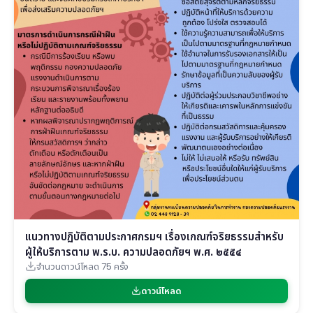
แนวทางปฏิบัติตามประกาศกรมฯ เรื่องเกณฑ์จริยธรรมสำหรับ
ผู้ให้บริการตาม พ.ร.บ. ความปลอดภัยฯ พ.ศ. ๒๕๕๔
จำนวนดาวน์โหลด 75 ครั้ง
ดาวน์โหลด